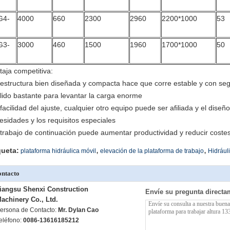
G4-
4000
660
2300
2960
2200*1000
53
G3-
3000
460
1500
1960
1700*1000
50
taja competitiva:
a estructura bien diseñada y compacta hace que corre estable y con se
ólido bastante para levantar la carga enorme
a facilidad del ajuste, cualquier otro equipo puede ser afiliada y el dise
esidades y los requisitos especiales
l trabajo de continuación puede aumentar productividad y reducir coste
,
,
queta:
plataforma hidráulica móvil
elevación de la plataforma de trabajo
Hidrául
ntacto
iangsu Shenxi Construction
Envíe su pregunta directa
achinery Co., Ltd.
ersona de Contacto:
Mr. Dylan Cao
eléfono:
0086-13616185212