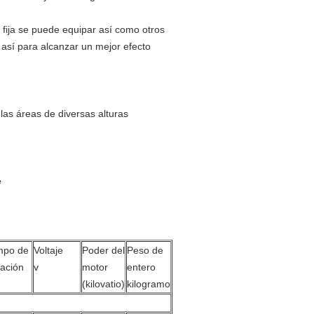
a fija se puede equipar así como otros
 así para alcanzar un mejor efecto
 las áreas de diversas alturas
e
mpo de
Voltaje
Poder del
Peso de
vación
v
motor
entero
(kilovatio)
kilogramo