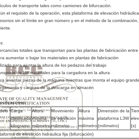
ículos de transporte tales como camiones de bifurcación.
ún el requisito de la operación, esta plataforma de elevación hidráulic
esorios sin el límite en gran número y en el método de la combinación,
iente.
s:
ercancías totales que transportan para las plantas de fabricación entre
ara aumentar o bajar los materiales en plantas de fabricación
tilizado para ajustar la altura de los pedazos del trabajo
ransporte de los materiales para la cargadora en la altura
ara levantar piezas de la máquina mientras que monta el equipo grand
argamento y cargces de la descarga en almacén
ecificaciones:
delo
Carga
Altura
Movimiento
Altura
Dimensión de la
Tie
clasificada
mínima
de elevación
máxima
plataforma L3W
ele
kilogramo
milímetro
milímetro
milímetro
(milímetro)
(s)
taforma de elevación hidráulica fija (bifurcación)