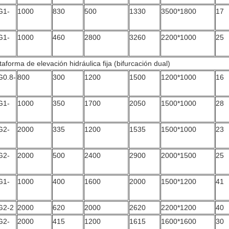
G1-
1000
830
500
1330
3500*1800
17
G1-
1000
460
2800
3260
2200*1000
25
taforma de elevación hidráulica fija (bifurcación dual)
G0.8-
800
300
1200
1500
1200*1000
16
G1-
1000
350
1700
2050
1500*1000
28
G2-
2000
335
1200
1535
1500*1000
23
G2-
2000
500
2400
2900
2000*1500
25
G1-
1000
400
1600
2000
1500*1200
41
G2-2
2000
620
2000
2620
2200*1200
40
G2-
2000
415
1200
1615
1600*1600
30