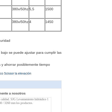
380v/50hz
5,5
1500
380v/50hz
4
1450
guridad
ño bajo se puede ajustar para cumplir las
s y ahorrar posiblemente tiempo
ico Scissor la elevación
mente a nosotros