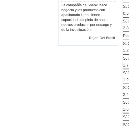
La compañía de Shenxi hace
SJ
negocio y los productos con
0.5
apasionado lleno, tienen
capacidad completa de hacer
SJ
nuevos productos por encargo y
2.8
de la investigación.
Pla
—— Rajan-Del Brasil
SJ
1.2
SJ
1.7
SJ
1.2
SJ
2.4
SJ
1.6
SJ
SJ