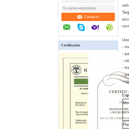
veh
Seg
Contacto
acc
corr
Uso
Certificación
- m
- p
- u
- t
- p
- c
Esp
Mo
Pla