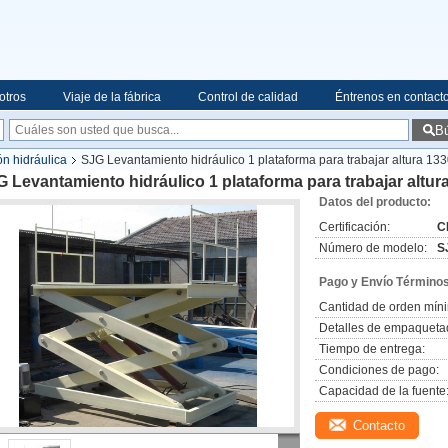
otros
Viaje de la fábrica
Control de calidad
Éntrenos en contact
B
ón hidráulica
SJG Levantamiento hidráulico 1 plataforma para trabajar altura 13
 Levantamiento hidráulico 1 plataforma para trabajar altur
Datos del producto:
Certificación:
C
Número de modelo:
S
Pago y Envío Términos
Cantidad de orden mín
Detalles de empaqueta
Tiempo de entrega:
Condiciones de pago:
Capacidad de la fuente
Contacto