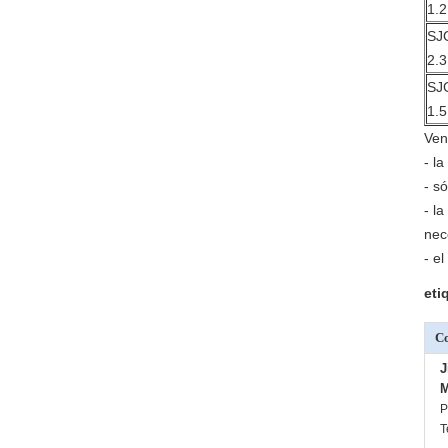
1.2
SJ
2.3
SJ
1.5
Ven
- l
- s
- l
nec
- e
eti
Co
J
M
P
T