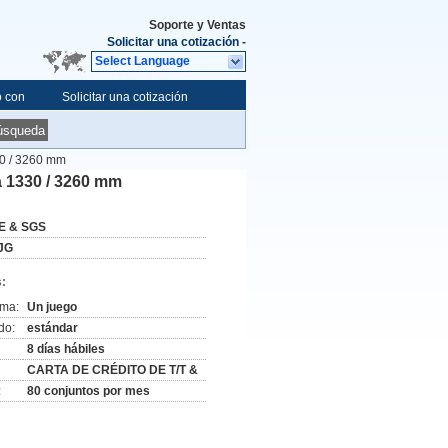
Soporte y Ventas
Solicitar una cotización
-
Select Language
o con
Solicitar una cotización
úsqueda
30 / 3260 mm
a 1330 / 3260 mm
E & SGS
JG
:
ima:
Un juego
do:
estándar
8 días hábiles
CARTA DE CRÉDITO DE T/T &
:
80 conjuntos por mes