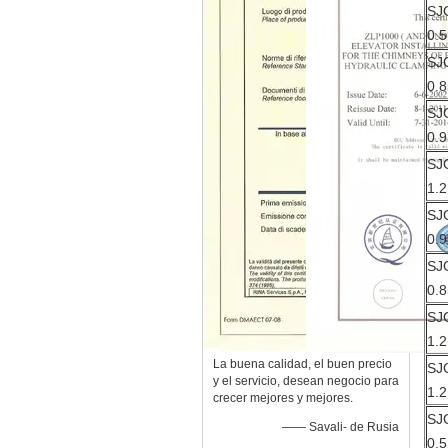
SJ
0.5
SJ
0.8
SJ
0.9
SJ
1.2
SJ
0.9
SJ
0.8
SJ
1.2
La buena calidad, el buen precio
SJ
y el servicio, desean negocio para
1.2
crecer mejores y mejores.
SJ
—— Savali- de Rusia
0.5