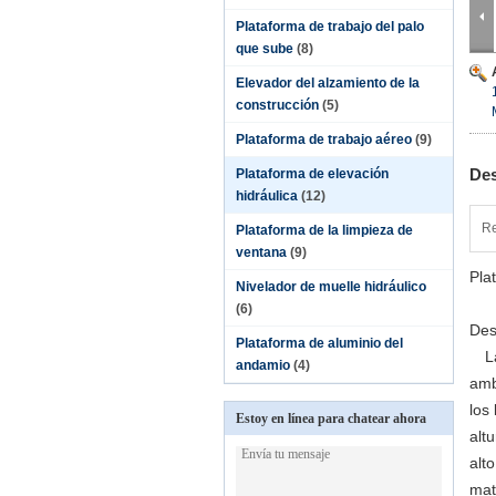
Plataforma de trabajo del palo
que sube
(8)
Elevador del alzamiento de la
construcción
(5)
Plataforma de trabajo aéreo
(9)
Des
Plataforma de elevación
hidráulica
(12)
Re
Plataforma de la limpieza de
ventana
(9)
Pla
Nivelador de muelle hidráulico
(6)
Des
Plataforma de aluminio del
La 
andamio
(4)
amb
los
Estoy en línea para chatear ahora
alt
alt
mat