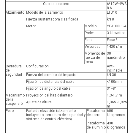
Cuerda de acero
6*19W+IWS-
8.6
Alzamiento
Modelo del alzamiento
LTD10
Fuerza sustentadora clasificada
kN 8
Motor
Modelo
YEJ100L1-4
Poder
3 kilovatios
Fase
Fase 3
Velocidad
1420 r/m
Momento de
30
fuerza del
nanómetro
freno
Cerradura
Configuración
Anti-
de
inclinable
seguridad
Fuerza del permiso del impacto
kN 30
Fijación de distancia del cable
<100mm
Fijación de ángulo del cable
3°~8°
Mecanismo
Proyección del haz delantero
1.3-1.7 m
de la
Ajuste de altura
1,365 -1,925
suspensión
m
Peso
Parte de elevación (alzamiento
Plataforma
600
incluyendo, cerradura de seguridad y
de acero
kilogramos
sistema de control eléctrico)
Plataforma
430
de aluminio
kilogramos