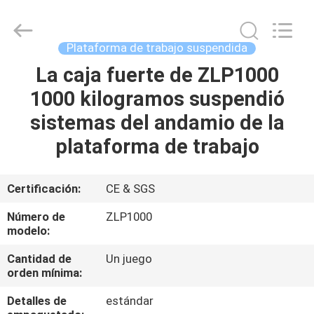
de
trabajo
suspendida
Supplier.
Copyright
Plataforma de trabajo suspendida
©
2022
-
La caja fuerte de ZLP1000
HOGAR
2025
Jiangsu
1000 kilogramos suspendió
Shenxi
Construction
Machinery
PRODUCTOS
sistemas del andamio de la
Co.,
Ltd..
All
plataforma de trabajo
Rights
Reserved.
SOBRE
NOSOTROS
Certificación:
CE & SGS
Número de
ZLP1000
VIAJE
modelo:
DE
Cantidad de
Un juego
orden mínima:
LA
FÁBRICA
Detalles de
estándar