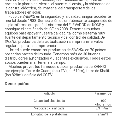
cortina, la planta del viento, el puente, el envío, y la chimenea de
la central eléctrica, del material del transporte y de los
trabajadores en solar.
Foco de
SHENXI
en la seguridad y la calidad, ningún accidente
mortal desde 1988. Somos el único un fabricante suspendido de
la plataforma que pasó el sistema del ELEVADOR de KONE y
consigue el certificado del CE en 2008. Tenemos muchos
equipos para apoyar nuestra calidad, tal como sistema muy
fuerte del departamento técnico y del control de calidad.
De
SHENXI
productos de la actualización siempre a intervalos
regulares para la competencia.
Usted puede encontrar productos de
SHENXI
en 70 países
por todas partes del mundo. Tenemos más de 30 buenos
distribuidores autorizados y 5 agentes exclusivos. Todos estos
socios pueden mantenerle a tiempo.
Muchos proyectos famosos utilizan productos de SHENXI,
por ejemplo: Torre de Guangzhou TV (los 610m), torre de Khalifa
(los 828m), edificio del CCTV .........
Descripción:
Artículo
Parámetros
Capacidad clasificada
1000
kilogramos
Velocidad clasificada
8,3 m/min
Longitud de la plataforma
2.5m*3