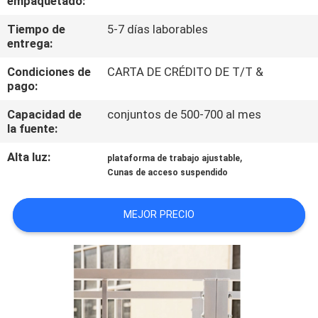
empaquetado:
Tiempo de
5-7 días laborables
CONTROL
entrega:
DE
Condiciones de
CARTA DE CRÉDITO DE T/T &
CALIDAD
pago:
Capacidad de
conjuntos de 500-700 al mes
ÉNTRENOS
la fuente:
EN
Alta luz:
,
plataforma de trabajo ajustable
CONTACTO
Cunas de acceso suspendido
CON
MEJOR PRECIO
PIDA
UNA
CITA