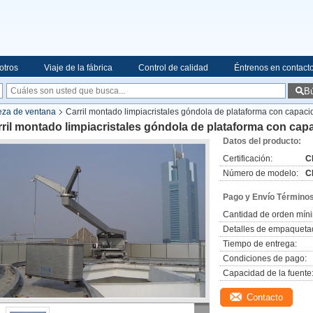
otros
Viaje de la fábrica
Control de calidad
Éntrenos en contact
B
ieza de ventana
Carril montado limpiacristales góndola de plataforma con capac
ril montado limpiacristales góndola de plataforma con cap
Datos del producto:
Certificación:
C
Número de modelo:
C
Pago y Envío Términos
Cantidad de orden mín
Detalles de empaqueta
Tiempo de entrega:
Condiciones de pago:
Capacidad de la fuente
Contacto