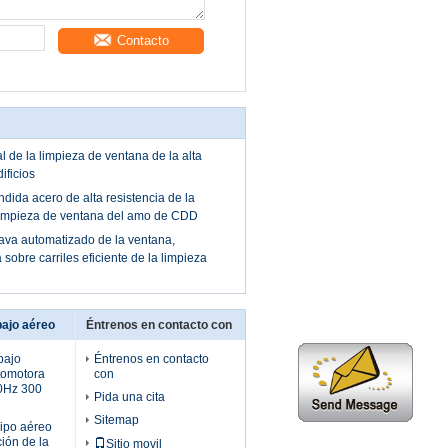
Contacto
l de la limpieza de ventana de la alta
ificios
dida acero de alta resistencia de la
 limpieza de ventana del amo de CDD
ava automatizado de la ventana,
obre carriles eficiente de la limpieza
bajo aéreo
Éntrenos en contacto con
bajo
Éntrenos en contacto
tomotora
con
50Hz 300
Pida una cita
Sitemap
uipo aéreo
ción de la
Sitio movil