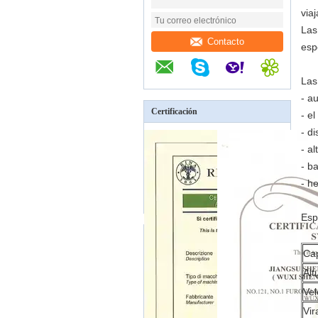
via
Las
Contacto
esp
Las
- a
Certificación
- e
- d
- a
- b
- h
Esp
Cap
Alt
Vel
Vir