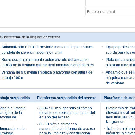
s Plataforma de la limpieza de ventana
Automatizada CDGC ferroviario montado limpiacristales
Equipo profesiona
góndola de plataforma con 9.0 m/min
subida para los ed
Brazo oscilante altamente automatizado del andamio
Plataforma suspen
CDGB de la ventana que se lava montado sobre carriles
plataforma de la
Ventana de 9.0 m/min limpieza plataforma con altura de
Andamio que se l
trabajo 100 m
máquina montada s
de ventana
rabajo suspendida
Plataforma suspendida del acceso
Plataforma de tra
rabajo ajustable
380V 50Hz suspendió el estribo
Plataforma de tra
 ligero de la
movible del extremo del motor del
elevada móvil au
ataforma de
equipo del acceso
industrial 380V/
kilogramos
8 - 10 m/min chimenea
 temporalmente
suspendido plataforma de acceso
Trabajo en el eq
e trabajo
para la limpieza y construcción
móvil de la eleva