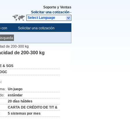
Soporte y Ventas
Solicitar una cotización
-
Select Language
o con
Solicitar una cotización
úsqueda
idad de 200-300 kg
acidad de 200-300 kg
E & SGS
DGC
:
ima:
Un juego
do:
estándar
20 días hábiles
CARTA DE CRÉDITO DE T/T &
:
5 sistemas por mes