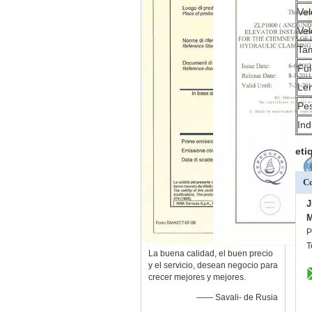
Vel
Vel
Tam
Ful
Len
Pes
Ind
eti
Co
J
M
P
T
La buena calidad, el buen precio
y el servicio, desean negocio para
crecer mejores y mejores.
—— Savali- de Rusia