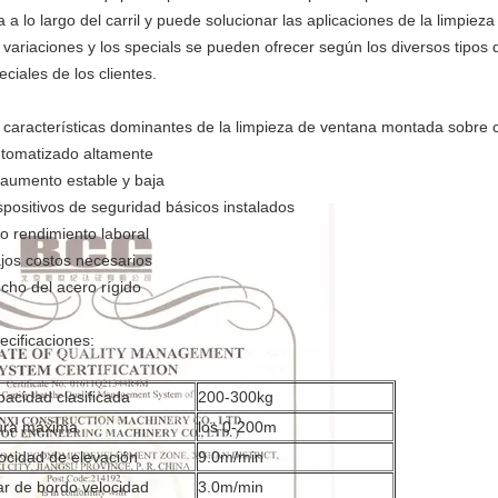
ja a lo largo del carril y puede solucionar las aplicaciones de la limpieza
 variaciones y los specials se pueden ofrecer según los diversos tipos 
eciales de los clientes.
 características dominantes de la limpieza de ventana montada sobre
utomatizado altamente
l aumento estable y baja
ispositivos de seguridad básicos instalados
lto rendimiento laboral
ajos costos necesarios
echo del acero rígido
ecificaciones:
acidad clasificada
200-300kg
ura máxima
los 0-200m
ocidad de elevación
9.0m/min
ar de bordo velocidad
3.0m/min