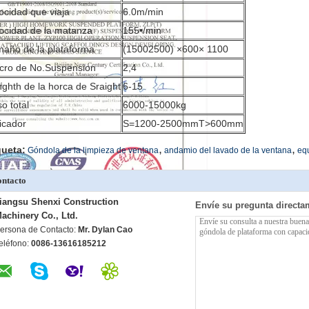
ocidad que viaja
6.0m/min
ocidad de la matanza
155•/min
año de la plataforma
(15002500) ×600× 1100
cro de No.Suspension
2,4
ghth de la horca de Sraight
6-15
o total
6000-15000kg
icador
S=1200-2500mmT>600mm
,
,
queta:
Góndola de la limpieza de ventana
andamio del lavado de la ventana
equ
ntacto
iangsu Shenxi Construction
Envíe su pregunta directa
achinery Co., Ltd.
ersona de Contacto:
Mr. Dylan Cao
eléfono:
0086-13616185212