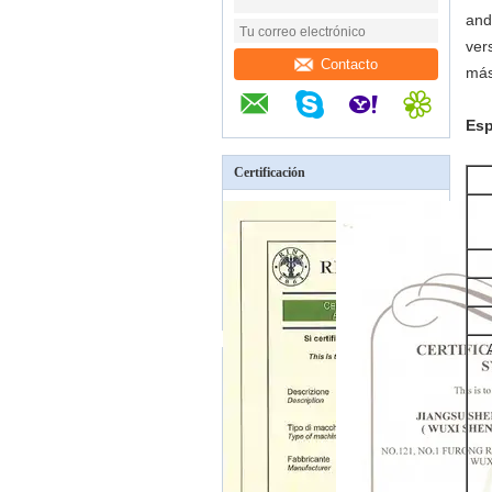
and
ver
Contacto
más
Esp
Certificación