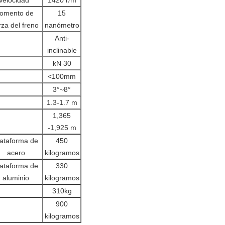
Velocidad
1420 r/m
omento de
15
rza del freno
nanómetro
Anti-
inclinable
kN 30
<100mm
3°~8°
1.3-1.7 m
1,365
-1,925 m
lataforma de
450
acero
kilogramos
lataforma de
330
aluminio
kilogramos
310kg
900
kilogramos