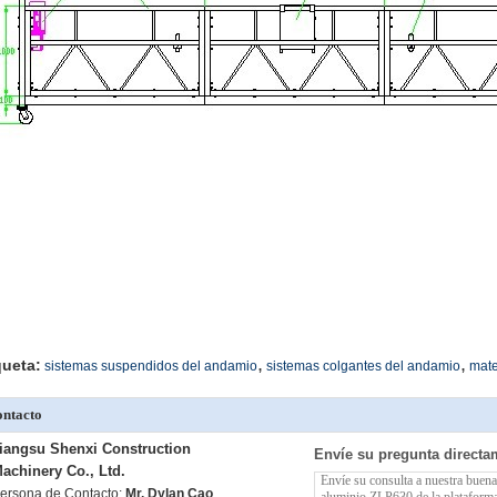
,
,
queta:
sistemas suspendidos del andamio
sistemas colgantes del andamio
mate
ntacto
iangsu Shenxi Construction
Envíe su pregunta directa
achinery Co., Ltd.
ersona de Contacto:
Mr. Dylan Cao