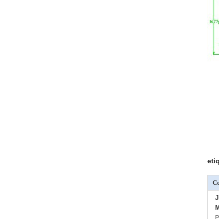
eti
Co
J
M
P