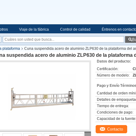
otros
Viaje de la fábrica
Control de calidad
Éntrenos en contact
B
a plataforma
Cuna suspendida acero de aluminio ZLP630 de la plataforma del 
na suspendida acero de aluminio ZLP630 de la plataforma 
Datos del producto:
Certificación:
C
Número de modelo:
Z
Pago y Envío Términos
Cantidad de orden mín
Detalles de empaqueta
Tiempo de entrega:
Condiciones de pago:
Capacidad de la fuente
Contacto