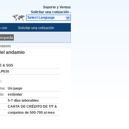
Soporte y Ventas
Solicitar una cotización
-
Select Language
o con
Solicitar una cotización
úsqueda
andamio
del andamio
E & SGS
LP630
:
ima:
Un juego
do:
estándar
5-7 días laborables
CARTA DE CRÉDITO DE T/T &
:
conjuntos de 500-700 al mes