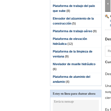
Plataforma de trabajo del palo
que sube
(8)
Elevador del alzamiento de la
construcción
(5)
Plataforma de trabajo aéreo
(9)
Des
Plataforma de elevación
hidráulica
(12)
Re
Plataforma de la limpieza de
ventana
(9)
Cun
Nivelador de muelle hidráulico
(6)
Des
Plataforma de aluminio del
andamio
(4)
Una
sus
Estoy en línea para chatear ahora
cie
Es 