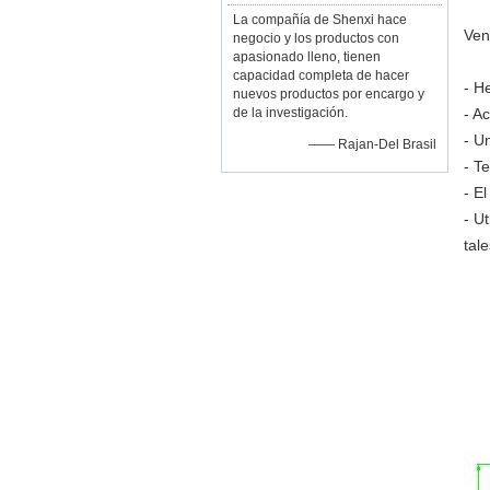
La compañía de Shenxi hace
Ven
negocio y los productos con
apasionado lleno, tienen
capacidad completa de hacer
- H
nuevos productos por encargo y
de la investigación.
- A
- U
—— Rajan-Del Brasil
- T
- E
- U
tal