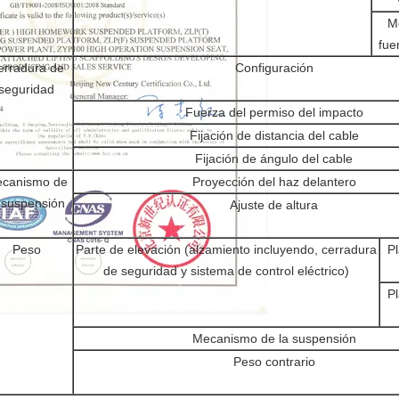
M
fue
erradura de
Configuración
seguridad
Fuerza del permiso del impacto
Fijación de distancia del cable
Fijación de ángulo del cable
canismo de
Proyección del haz delantero
 suspensión
Ajuste de altura
Peso
Parte de elevación (alzamiento incluyendo, cerradura
P
de seguridad y sistema de control eléctrico)
P
Mecanismo de la suspensión
Peso contrario