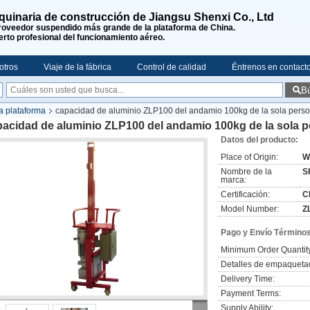
uinaria de construcción de Jiangsu Shenxi Co., Ltd
roveedor suspendido más grande de la plataforma de China.
rto profesional del funcionamiento aéreo.
otros
Viaje de la fábrica
Control de calidad
Éntrenos en contact
B
a plataforma
capacidad de aluminio ZLP100 del andamio 100kg de la sola perso
acidad de aluminio ZLP100 del andamio 100kg de la sola p
Datos del producto:
Place of Origin:
W
Nombre de la
S
marca:
Certificación:
C
Model Number:
Z
Pago y Envío Términos
Minimum Order Quantit
Detalles de empaqueta
Delivery Time:
Payment Terms:
Supply Ability: