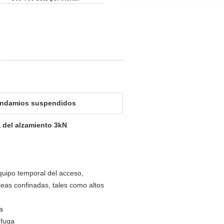
andamios suspendidos
 del alzamiento 3kN
uipo temporal del acceso,
reas confinadas, tales como altos
a
ífuga