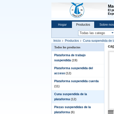
Maq
El p
Expe
Hogar
Productos
Sobre nos
Noticias de la compañía
Inicio
Productos
Cuna suspendida de l
cap
Todos los productos
Plataforma de trabajo
suspendida
(19)
Plataforma suspendida del
acceso
(12)
Plataforma suspendida cuerda
(11)
Cuna suspendida de la
plataforma
(12)
Piezas suspendidas de la
plataforma
(6)