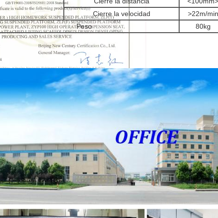
Cierre la distancia
<100mm
Cierre la velocidad
>22m/mi
Peso
80kg