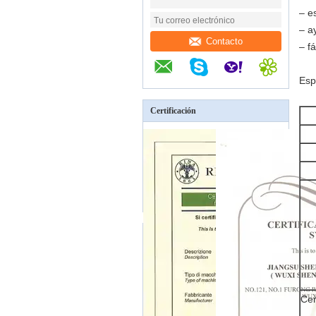
– e
– a
Contacto
– f
Esp
Certificación
Cer