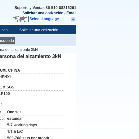
Soporte y Ventas
86-510-88215261
Solicitar una cotización
-
Email
Select Language
o con
Solicitar una cotización
úsqueda
na del alzamiento 3kN
ersona del alzamiento 3kN
UXI, CHINA
HENXI
E & SGS
LP100
:
y:
One set
do:
estándar
5-7 working days
T/T & L/C
500-700 sets per month