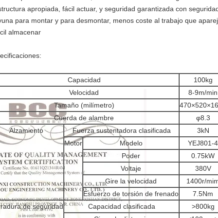
structura apropiada, fácil actuar, y seguridad garantizada con segurida
yuna para montar y para desmontar, menos coste al trabajo que apare
ácil almacenar
ecificaciones:
Capacidad
100kg
Velocidad
8-9m/min
Tamaño (milímetro)
470×520×1
Cuerda de alambre
φ8.3
Alzamiento
Fuerza sustentadora clasificada
3kN
Motor
Modelo
YEJ801-4
Poder
0.75kW
Voltaje
380V
Gire la velocidad
1400r/mi
Esfuerzo de torsión de frenado
7.5Nm
radura de seguridad
Capacidad clasificada
>800kg