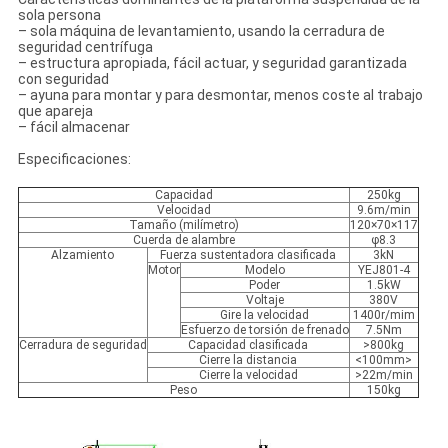
sola persona
– sola máquina de levantamiento, usando la cerradura de
seguridad centrífuga
– estructura apropiada, fácil actuar, y seguridad garantizada
con seguridad
– ayuna para montar y para desmontar, menos coste al trabajo
que apareja
– fácil almacenar
Especificaciones:
Capacidad
250kg
Velocidad
9.6m/min
Tamaño (milímetro)
120×70×117
Cuerda de alambre
φ8.3
Alzamiento
Fuerza sustentadora clasificada
3kN
Motor
Modelo
YEJ801-4
Poder
1.5kW
Voltaje
380V
Gire la velocidad
1400r/mim
Esfuerzo de torsión de frenado
7.5Nm
Cerradura de seguridad
Capacidad clasificada
>800kg
Cierre la distancia
<100mm>
Cierre la velocidad
>22m/min
Peso
150kg