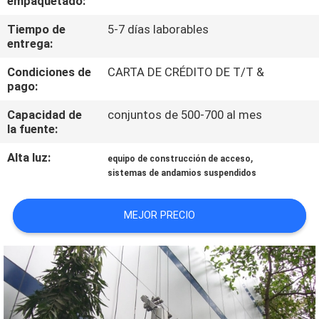
empaquetado:
Tiempo de
5-7 días laborables
CONTROL
entrega:
DE
Condiciones de
CARTA DE CRÉDITO DE T/T &
CALIDAD
pago:
Capacidad de
conjuntos de 500-700 al mes
ÉNTRENOS
la fuente:
EN
Alta luz:
,
equipo de construcción de acceso
CONTACTO
sistemas de andamios suspendidos
CON
MEJOR PRECIO
PIDA
UNA
CITA