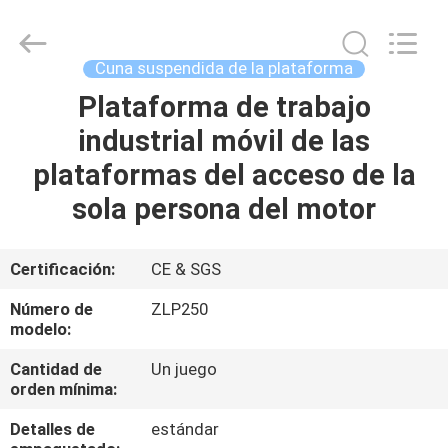
de
trabajo
suspendida
Proveedor.
Copyright
Cuna suspendida de la plataforma
©
2022
-
Plataforma de trabajo
HOGAR
2025
suspendedworkingplatform.com.
industrial móvil de las
All
Rights
Reserved.
PRODUCTOS
plataformas del acceso de la
sola persona del motor
SOBRE
NOSOTROS
Certificación:
CE & SGS
Número de
ZLP250
VIAJE
modelo:
DE
Cantidad de
Un juego
orden mínima:
LA
FÁBRICA
Detalles de
estándar